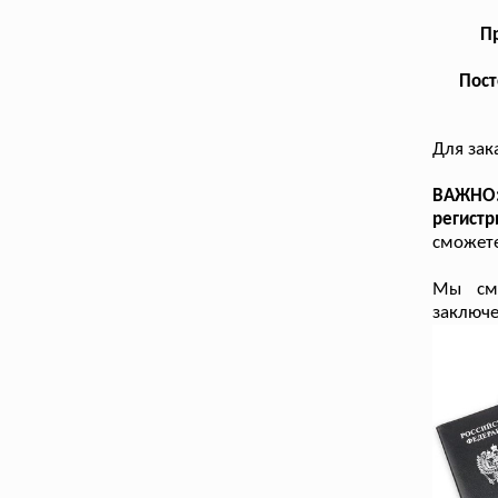
Пр
Пост
Для зак
ВАЖНО:
регист
сможете
Мы смо
заключе