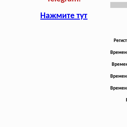
Нажмите тут
Регис
Временн
Времен
Временн
Временн